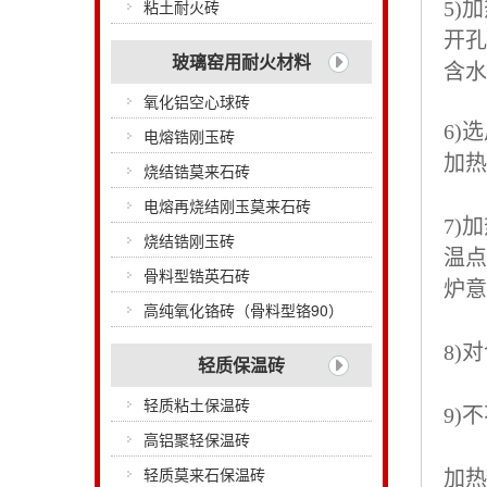
粘土耐火砖
5)
开孔
玻璃窑用耐火材料
含水
氧化铝空心球砖
6)
电熔锆刚玉砖
加热
烧结锆莫来石砖
电熔再烧结刚玉莫来石砖
7)
烧结锆刚玉砖
温点
骨料型锆英石砖
炉意
高纯氧化铬砖（骨料型铬90）
8)
轻质保温砖
轻质粘土保温砖
9)
高铝聚轻保温砖
轻质莫来石保温砖
加热