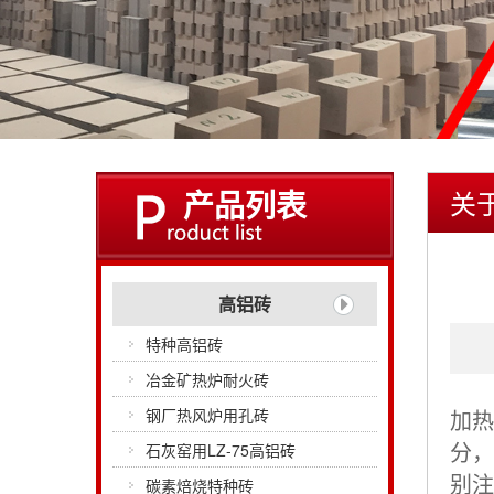
产品列表
关
高铝砖
特种高铝砖
冶金矿热炉耐火砖
钢厂热风炉用孔砖
加热
石灰窑用LZ-75高铝砖
分，
别注
碳素焙烧特种砖