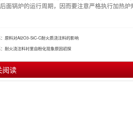
后面锅炉的运行周期，因而要注意严格执行加热炉
篇：
原料对Al2O3-SiC-C耐火质浇注料的影响
篇：
耐火浇注料衬里自粉化现象原因初探
关阅读