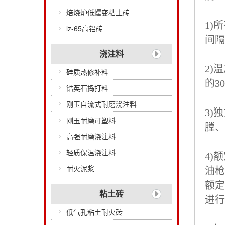
焙烧炉低蠕变粘土砖
1)
lz-65高铝砖
间隔
浇注料
2)
硅质热修补料
的3
锆英石捣打料
刚玉自流式耐磨浇注料
3)
刚玉耐磨可塑料
膛、
高强耐磨浇注料
轻质保温浇注料
4)
耐火泥浆
油枪
额定
粘土砖
进行
低气孔粘土耐火砖