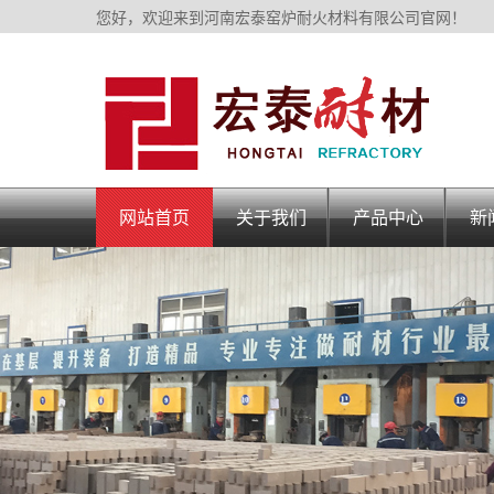
您好，欢迎来到河南宏泰窑炉耐火材料有限公司官网！
网站首页
关于我们
产品中心
新