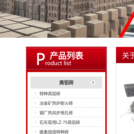
产品列表
关
高铝砖
特种高铝砖
冶金矿热炉耐火砖
钢厂热风炉用孔砖
石灰窑用LZ-75高铝砖
碳素焙烧特种砖