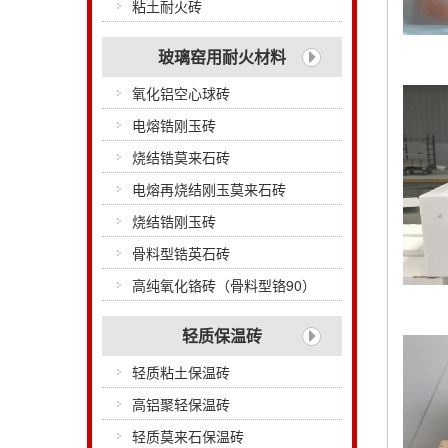
粘土耐火砖
玻璃窑用耐火材料
氧化铝空心球砖
电熔锆刚玉砖
烧结锆莫来石砖
电熔再烧结刚玉莫来石砖
烧结锆刚玉砖
骨料型锆英石砖
高纯氧化铬砖（骨料型铬90）
轻质保温砖
轻质粘土保温砖
高铝聚轻保温砖
轻质莫来石保温砖