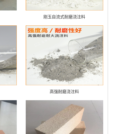
刚玉自流式耐磨浇注料
高强耐磨浇注料