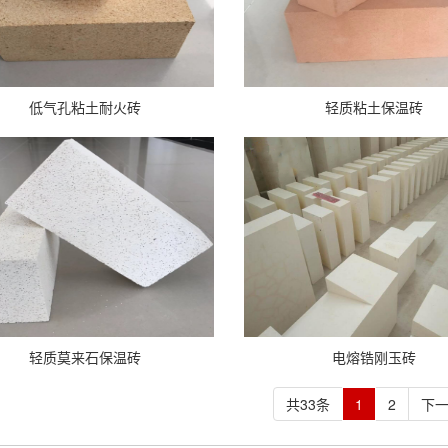
低气孔粘土耐火砖
轻质粘土保温砖
轻质莫来石保温砖
电熔锆刚玉砖
共33条
1
2
下