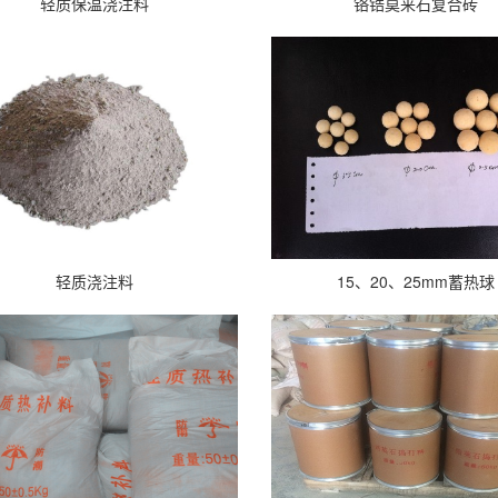
轻质保温浇注料
铬锆莫来石复合砖
轻质浇注料
15、20、25mm蓄热球