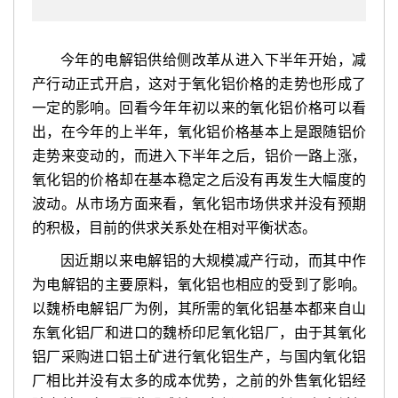
今年的电解铝供给侧改革从进入下半年开始，减
产行动正式开启，这对于氧化铝价格的走势也形成了
一定的影响。回看今年年初以来的氧化铝价格可以看
出，在今年的上半年，氧化铝价格基本上是跟随铝价
走势来变动的，而进入下半年之后，铝价一路上涨，
氧化铝的价格却在基本稳定之后没有再发生大幅度的
波动。从市场方面来看，氧化铝市场供求并没有预期
的积极，目前的供求关系处在相对平衡状态。
因近期以来电解铝的大规模减产行动，而其中作
为电解铝的主要原料，氧化铝也相应的受到了影响。
以魏桥电解铝厂为例，其所需的氧化铝基本都来自山
东氧化铝厂和进口的魏桥印尼氧化铝厂，由于其氧化
铝厂采购进口铝土矿进行氧化铝生产，与国内氧化铝
厂相比并没有太多的成本优势，之前的外售氧化铝经