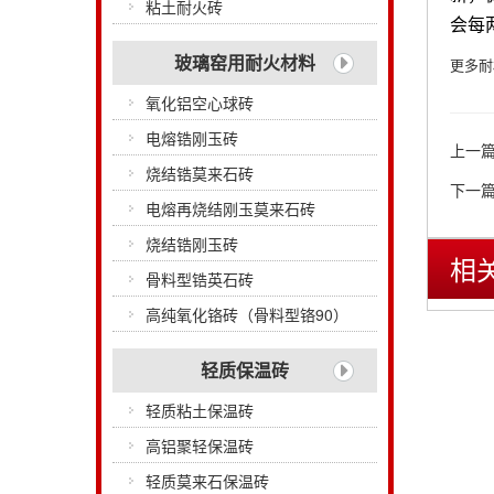
粘土耐火砖
会每
玻璃窑用耐火材料
更多耐材
氧化铝空心球砖
电熔锆刚玉砖
上一
烧结锆莫来石砖
下一
电熔再烧结刚玉莫来石砖
烧结锆刚玉砖
相
骨料型锆英石砖
高纯氧化铬砖（骨料型铬90）
轻质保温砖
轻质粘土保温砖
高铝聚轻保温砖
轻质莫来石保温砖