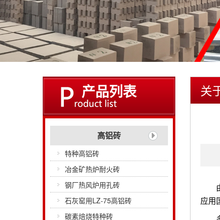
产品列表
关
高铝砖
特种高铝砖
冶金矿热炉耐火砖
钢厂热风炉用孔砖
石灰窑用LZ-75高铝砖
应用
碳素焙烧特种砖