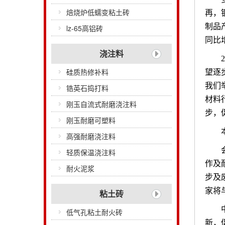
焙烧炉低蠕变粘土砖
再，
制品产
lz-65高铝砖
同比增
浇注料
硅质热修补料
望逐
我们
锆英石捣打料
材料
刚玉自流式耐磨浇注料
步，
刚玉耐磨可塑料
高强耐磨浇注料
轻质保温浇注料
作及
耐火泥浆
步及
家将
粘土砖
低气孔粘土耐火砖
新，