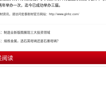
两年举办一次，迄今已成功举办三届。
资讯，请访问宏泰耐材官方网站：http://www.glnhz.com/
篇：
制造业新版图展现三大投资领域
篇：
熔炼金属，选石英坩埚还是石墨坩埚？
关阅读